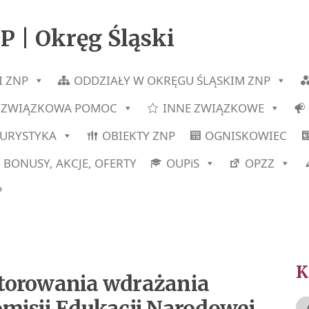
P | Okręg Śląski
I ZNP
ODDZIAŁY W OKRĘGU ŚLĄSKIM ZNP
ZWIĄZKOWA POMOC
INNE ZWIĄZKOWE
TURYSTYKA
OBIEKTY ZNP
OGNISKOWIEC
BONUSY, AKCJE, OFERTY
OUPiS
OPZZ
P
itorowania wdrażania
omisji Edukacji Narodowej