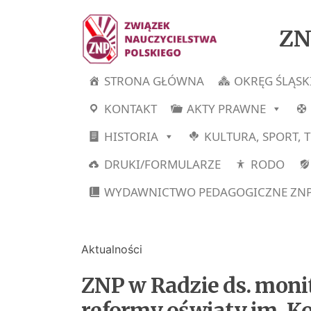
ZN
STRONA GŁÓWNA
OKRĘG ŚLĄSK
KONTAKT
AKTY PRAWNE
HISTORIA
KULTURA, SPORT, 
DRUKI/FORMULARZE
RODO
WYDAWNICTWO PEDAGOGICZNE ZN
Aktualności
ZNP w Radzie ds. mon
reformy oświaty im. K