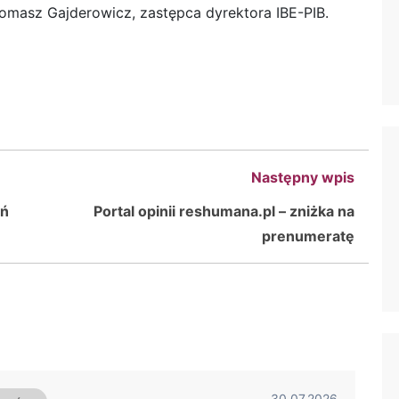
Tomasz Gajderowicz, zastępca dyrektora IBE-PIB.
Następny wpis
eń
Portal opinii reshumana.pl – zniżka na
prenumeratę
30.07.2026