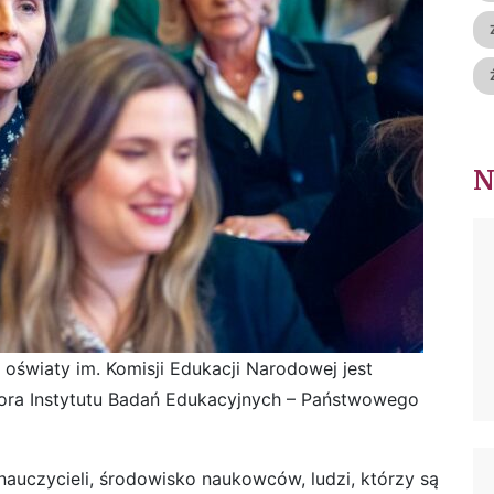
oświaty im. Komisji Edukacji Narodowej jest
ra Instytutu Badań Edukacyjnych – Państwowego
nauczycieli, środowisko naukowców, ludzi, którzy są