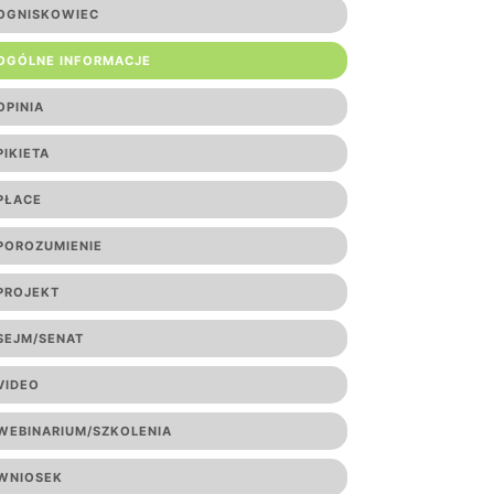
OGNISKOWIEC
OGÓLNE INFORMACJE
OPINIA
PIKIETA
PŁACE
POROZUMIENIE
PROJEKT
SEJM/SENAT
VIDEO
WEBINARIUM/SZKOLENIA
WNIOSEK