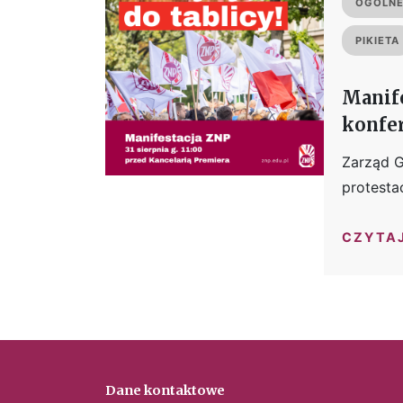
OGÓLNE
PIKIETA
Manife
konfe
Zarząd G
protesta
CZYTA
Dane kontaktowe