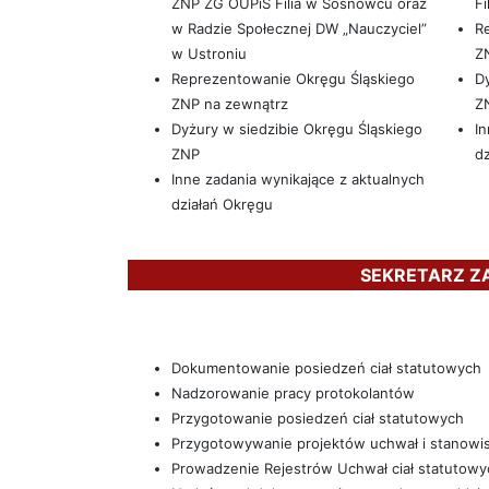
ZNP ZG OUPiS Filia w Sosnowcu oraz
Fi
w Radzie Społecznej DW „Nauczyciel”
R
w Ustroniu
Z
Reprezentowanie Okręgu Śląskiego
Dy
ZNP na zewnątrz
Z
Dyżury w siedzibie Okręgu Śląskiego
In
ZNP
dz
Inne zadania wynikające z aktualnych
działań Okręgu
SEKRETARZ Z
Dokumentowanie posiedzeń ciał statutowych
Nadzorowanie pracy protokolantów
Przygotowanie posiedzeń ciał statutowych
Przygotowywanie projektów uchwał i stanowis
Prowadzenie Rejestrów Uchwał ciał statutowy