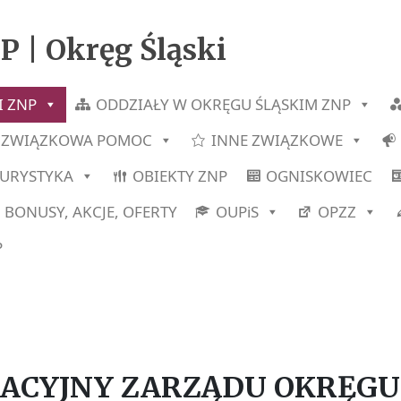
P | Okręg Śląski
I ZNP
ODDZIAŁY W OKRĘGU ŚLĄSKIM ZNP
ZWIĄZKOWA POMOC
INNE ZWIĄZKOWE
TURYSTYKA
OBIEKTY ZNP
OGNISKOWIEC
BONUSY, AKCJE, OFERTY
OUPiS
OPZZ
P
ACYJNY ZARZĄDU OKRĘGU 