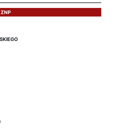
 ZNP
SKIEGO
i