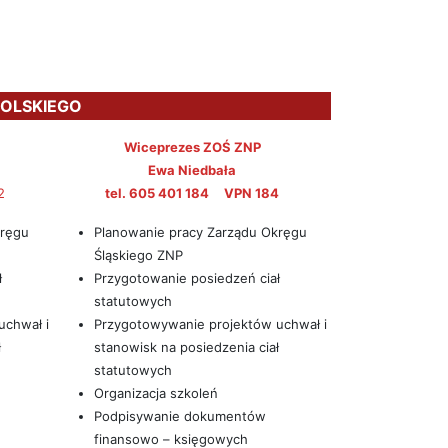
POLSKIEGO
Wiceprezes ZOŚ ZNP
Ewa Niedbała
2
tel. 605 401 184 VPN 184
kręgu
Planowanie pracy Zarządu Okręgu
Śląskiego ZNP
ł
Przygotowanie posiedzeń ciał
statutowych
uchwał i
Przygotowywanie projektów uchwał i
ł
stanowisk na posiedzenia ciał
statutowych
Organizacja szkoleń
Podpisywanie dokumentów
finansowo – księgowych