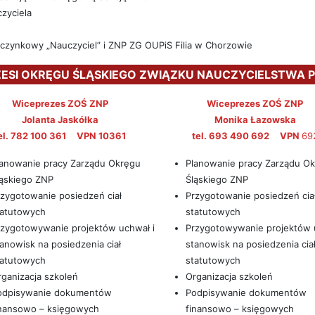
zyciela
czynkowy „Nauczyciel” i ZNP ZG OUPiS Filia w Chorzowie
ESI OKRĘGU ŚLĄSKIEGO ZWIĄZKU NAUCZYCIELSTWA 
Wiceprezes ZOŚ ZNP
Wiceprezes ZOŚ ZNP
Jolanta Jaskółka
Monika Łazowska
el. 782 100 361 VPN 10361
tel. 693 490 692 VPN
69
lanowanie pracy Zarządu Okręgu
Planowanie pracy Zarządu O
ląskiego ZNP
Śląskiego ZNP
zygotowanie posiedzeń ciał
Przygotowanie posiedzeń cia
tatutowych
statutowych
rzygotowywanie projektów uchwał i
Przygotowywanie projektów 
anowisk na posiedzenia ciał
stanowisk na posiedzenia cia
tatutowych
statutowych
ganizacja szkoleń
Organizacja szkoleń
odpisywanie dokumentów
Podpisywanie dokumentów
inansowo – księgowych
finansowo – księgowych