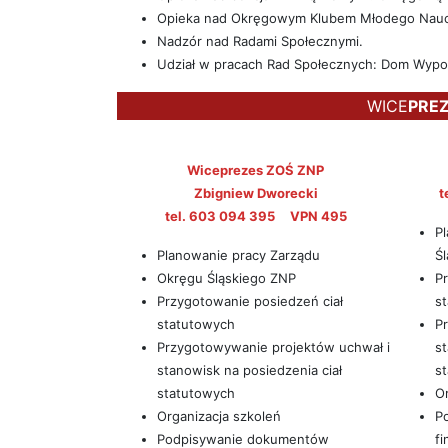
Opieka nad Okręgowym Klubem Młodego Nauc
Nadzór nad Radami Społecznymi.
Udział w pracach Rad Społecznych: Dom Wypo
WICE
PREZ
Wiceprezes ZOŚ ZNP
Zbigniew Dworecki
t
tel. 603 094 395 VPN 495
P
Planowanie pracy Zarządu
Ś
Okręgu Śląskiego ZNP
Pr
Przygotowanie posiedzeń ciał
s
statutowych
P
Przygotowywanie projektów uchwał i
st
stanowisk na posiedzenia ciał
s
statutowych
Or
Organizacja szkoleń
P
Podpisywanie dokumentów
f