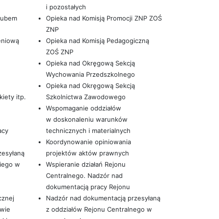
i pozostałych
Klubem
Opieka nad Komisją Promocji ZNP ZOŚ
ZNP
eniową
Opieka nad Komisją Pedagogiczną
ZOŚ ZNP
Opieka nad Okręgową Sekcją
Wychowania Przedszkolnego
Opieka nad Okręgową Sekcją
iety itp.
Szkolnictwa Zawodowego
Wspomaganie oddziałów
w doskonaleniu warunków
acy
technicznych i materialnych
Koordynowanie opiniowania
zesyłaną
projektów aktów prawnych
iego w
Wspieranie działań Rejonu
Centralnego. Nadzór nad
dokumentacją pracy Rejonu
cznej
Nadzór nad dokumentacją przesyłaną
owie
z oddziałów Rejonu Centralnego w