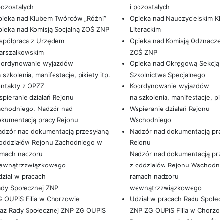
pozostałych
i pozostałych
pieka nad Klubem Twórców „Różni”
Opieka nad Nauczycielskim 
ieka nad Komisją Socjalną ZOŚ ZNP
Literackim
spółpraca z Urzędem
Opieka nad Komisją Odznacz
arszałkowskim
ZOŚ ZNP
oordynowanie wyjazdów
Opieka nad Okręgową Sekcją
 szkolenia, manifestacje, pikiety itp.
Szkolnictwa Specjalnego
ontakty z OPZZ
Koordynowanie wyjazdów
pieranie działań Rejonu
na szkolenia, manifestacje, pik
achodniego. Nadzór nad
Wspieranie działań Rejonu
okumentacją pracy Rejonu
Wschodniego
adzór nad dokumentacją przesyłaną
Nadzór nad dokumentacją pr
 oddziałów Rejonu Zachodniego w
Rejonu
amach nadzoru
Nadzór nad dokumentacją pr
ewnątrzzwiązkowego
z oddziałów Rejonu Wschodn
ział w pracach
ramach nadzoru
ady Społecznej ZNP
wewnątrzzwiązkowego
 OUPiS Filia w Chorzowie
Udział w pracach Radu Społe
raz Rady Społecznej ZNP ZG OUPiS
ZNP ZG OUPiS Filia w Chorz