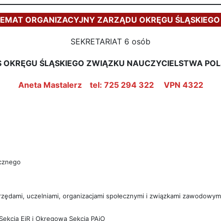
EMAT ORGANIZACYJNY ZARZĄDU OKRĘGU ŚLĄSKIEGO
SEKRETARIAT 6 osób
S OKRĘGU ŚLĄSKIEGO ZWIĄZKU NAUCZYCIELSTWA POL
Aneta Mastalerz tel: 725 294 322 VPN 4322
icznego
urzędami, uczelniami, organizacjami społecznymi i związkami zawodowym
ekcją EiR i Okręgową Sekcją PAiO