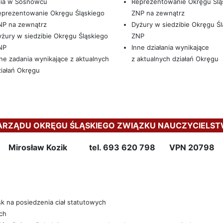
lia w Sosnowcu
Reprezentowanie Okręgu Ślą
eprezentowanie Okręgu Śląskiego
ZNP na zewnątrz
NP na zewnątrz
Dyżury w siedzibie Okręgu Śl
żury w siedzibie Okręgu Śląskiego
ZNP
NP
Inne działania wynikające
ne zadania wynikające z aktualnych
z aktualnych działań Okręgu
iałań Okręgu
ARZĄDU OKRĘGU ŚLĄSKIEGO ZWIĄZKU NAUCZYCIELST
Mirosław Kozik tel. 693 620 798 VPN 20798
k na posiedzenia ciał statutowych
ch