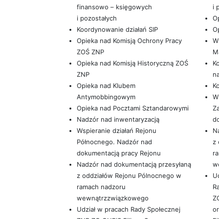
finansowo – księgowych
i 
i pozostałych
O
Koordynowanie działań SIP
Op
Opieka nad Komisją Ochrony Pracy
W
ZOŚ ZNP
M
Opieka nad Komisją Historyczną ZOŚ
K
ZNP
na
Opieka nad Klubem
K
Antymobbingowym
Ws
Opieka nad Pocztami Sztandarowymi
Z
Nadzór nad inwentaryzacją
d
Wspieranie działań Rejonu
N
Północnego. Nadzór nad
z
dokumentacją pracy Rejonu
r
Nadzór nad dokumentacją przesyłaną
w
z oddziałów Rejonu Pólnocnego w
Ud
ramach nadzoru
R
wewnątrzzwiązkowego
ZG
Udział w pracach Rady Społecznej
o