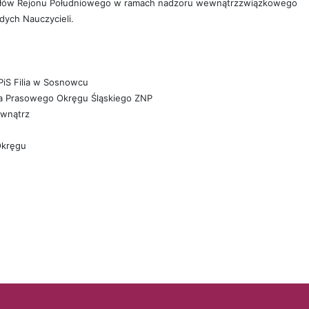
iałów Rejonu Południowego w ramach nadzoru wewnątrzzwiązkowego
dych Nauczycieli.
iS Filia w Sosnowcu
ka Prasowego Okręgu Śląskiego ZNP
ewnątrz
 Okręgu