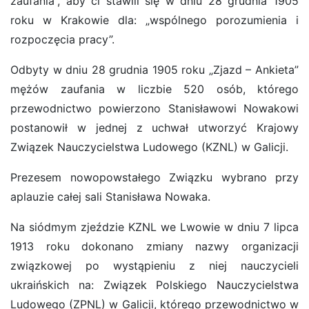
zaufania”, aby ci stawili się w dniu 28 grudnia 1905
roku w Krakowie dla: „wspólnego porozumienia i
rozpoczęcia pracy”.
Odbyty w dniu 28 grudnia 1905 roku „Zjazd – Ankieta”
mężów zaufania w liczbie 520 osób, którego
przewodnictwo powierzono Stanisławowi Nowakowi
postanowił w jednej z uchwał utworzyć Krajowy
Związek Nauczycielstwa Ludowego (KZNL) w Galicji.
Prezesem nowopowstałego Związku wybrano przy
aplauzie całej sali Stanisława Nowaka.
Na siódmym zjeździe KZNL we Lwowie w dniu 7 lipca
1913 roku dokonano zmiany nazwy organizacji
związkowej po wystąpieniu z niej nauczycieli
ukraińskich na: Związek Polskiego Nauczycielstwa
Ludowego (ZPNL) w Galicji, którego przewodnictwo w