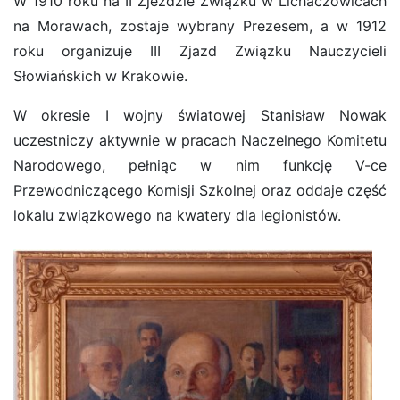
W 1910 roku na II Zjeździe Związku w Lichaczowicach
na Morawach, zostaje wybrany Prezesem, a w 1912
roku organizuje III Zjazd Związku Nauczycieli
Słowiańskich w Krakowie.
W okresie I wojny światowej Stanisław Nowak
uczestniczy aktywnie w pracach Naczelnego Komitetu
Narodowego, pełniąc w nim funkcję V-ce
Przewodniczącego Komisji Szkolnej oraz oddaje część
lokalu związkowego na kwatery dla legionistów.