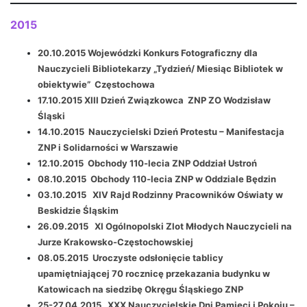
2015
20.10.2015 Wojewódzki Konkurs Fotograficzny dla
Nauczycieli Bibliotekarzy „Tydzień/ Miesiąc Bibliotek w
obiektywie” Częstochowa
17.10.2015 XIII Dzień Związkowca ZNP ZO Wodzisław
Śląski
14.10.2015 Nauczycielski Dzień Protestu – Manifestacja
ZNP i Solidarności w Warszawie
12.10.2015 Obchody 110-lecia ZNP Oddział Ustroń
08.10.2015 Obchody 110-lecia ZNP w Oddziale Będzin
03.10.2015 XIV Rajd Rodzinny Pracowników Oświaty w
Beskidzie Śląskim
26.09.2015 XI Ogólnopolski Zlot Młodych Nauczycieli na
Jurze Krakowsko-Częstochowskiej
08.05.2015 Uroczyste odsłonięcie tablicy
upamiętniającej 70 rocznicę przekazania budynku w
Katowicach na siedzibę Okręgu Śląskiego ZNP
25-27.04.2015 XXX Nauczycielskie Dni Pamięci i Pokoju –