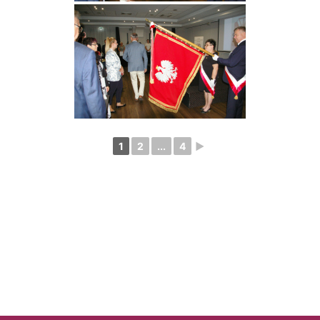
1
2
...
4
►