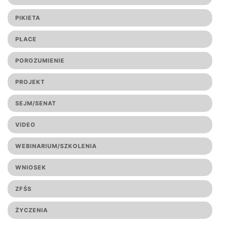
PIKIETA
PŁACE
POROZUMIENIE
PROJEKT
SEJM/SENAT
VIDEO
WEBINARIUM/SZKOLENIA
WNIOSEK
ZFŚS
ŻYCZENIA