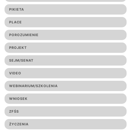
PIKIETA
PŁACE
POROZUMIENIE
PROJEKT
SEJM/SENAT
VIDEO
WEBINARIUM/SZKOLENIA
WNIOSEK
ZFŚS
ŻYCZENIA