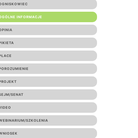
OGNISKOWIEC
OGÓLNE INFORMACJE
OPINIA
PIKIETA
PŁACE
POROZUMIENIE
PROJEKT
SEJM/SENAT
VIDEO
WEBINARIUM/SZKOLENIA
WNIOSEK