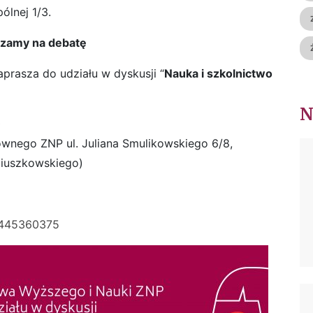
ólnej 1/3.
zamy na debatę
prasza do udziału w dyskusji “
Nauka i szkolnictwo
0
łównego ZNP ul. Juliana Smulikowskiego 6/8,
iuszkowskiego)
8445360375