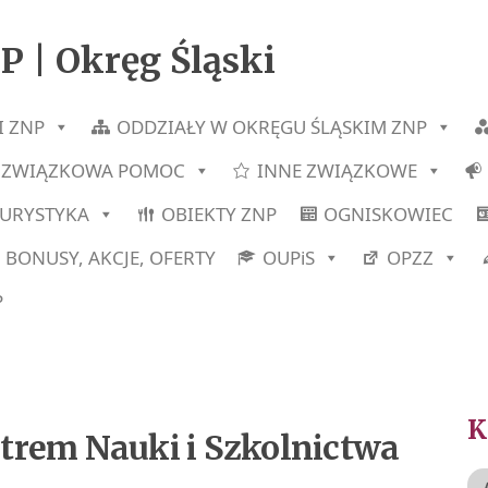
P | Okręg Śląski
I ZNP
ODDZIAŁY W OKRĘGU ŚLĄSKIM ZNP
ZWIĄZKOWA POMOC
INNE ZWIĄZKOWE
TURYSTYKA
OBIEKTY ZNP
OGNISKOWIEC
BONUSY, AKCJE, OFERTY
OUPiS
OPZZ
P
trem Nauki i Szkolnictwa