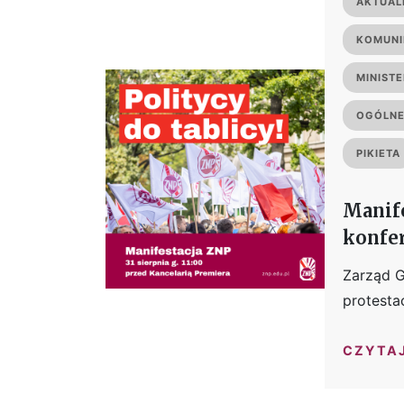
AKTUAL
KOMUNI
MINIST
OGÓLNE
PIKIETA
Manife
konfe
Zarząd G
protesta
CZYTA