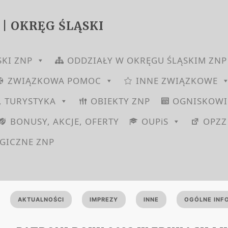
 | OKRĘG ŚLĄSKI
SKI ZNP
ODDZIAŁY W OKRĘGU ŚLĄSKIM ZNP
ZWIĄZKOWA POMOC
INNE ZWIĄZKOWE
, TURYSTYKA
OBIEKTY ZNP
OGNISKOWI
BONUSY, AKCJE, OFERTY
OUPiS
OPZZ
GICZNE ZNP
AKTUALNOŚCI
IMPREZY
INNE
OGÓLNE INF