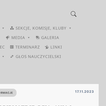
SEKCJE, KOMISJE, KLUBY
MEDIA
GALERIA
EC
TERMINARZ
LINKI
GŁOS NAUCZYCIELSKI
17.11.2023
ORMACJE