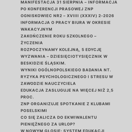
MANIFESTACJA 31 SIERPNIA – INFORMACJA
PO KONFERENCJI PRASOWEJ ZNP
OGNISKOWIEC NR2 – XVIIII (XXXIV) 2-2026
INFORMACJA O PRACY BIURA W OKRESIE
WAKACYJNYM
ZAKOŃCZENIE ROKU SZKOLNEGO –
ŻYCZENIA
ROZPOCZYNAMY KOLEJNĄ, 5 EDYCJĘ
WYZWANIA – DZIESIĘCIOTYSIĘCZNIK W
BESKIDZIE ŚLĄSKIM.
WYNIKI OGÓLNOPOLSKIEGO BADANIA NT.
RYZYKA PSYCHOLOGICZNEGO I STRESU W
ZAWODZIE NAUCZYCIELA
EDUKACJA ZASŁUGUJE NA WIĘCEJ NIŻ 2,5
PROC.
ZNP ORGANIZUJE SPOTKANIE Z KLUBAMI
POSELSKIMI
CO SIĘ ZALICZA DO EKWIWALENTU
PIENIĘŻNEGO ZA URLOP?
W NOWYM GŁOSIE: SYSTEM EDUKACJI