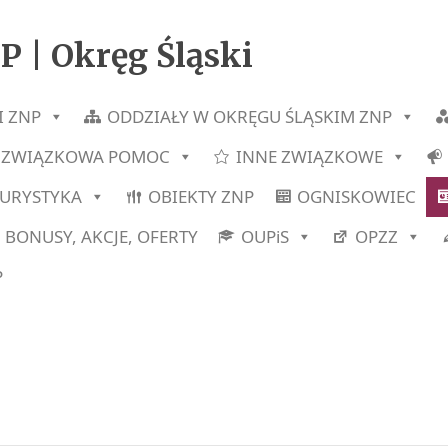
P | Okręg Śląski
I ZNP
ODDZIAŁY W OKRĘGU ŚLĄSKIM ZNP
ZWIĄZKOWA POMOC
INNE ZWIĄZKOWE
TURYSTYKA
OBIEKTY ZNP
OGNISKOWIEC
BONUSY, AKCJE, OFERTY
OUPiS
OPZZ
P