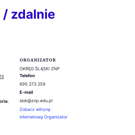
/ zdalnie
ORGANIZATOR
OKRĘG ŚLĄSKI ZNP
Telefon
23
695 273 259
E-mail
slok@znp.edu.pl
ria:
Zobacz witrynę
internetową Organizator