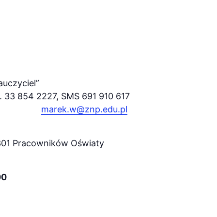
uczyciel”
. 33 854 2227, SMS 691 910 617
marek.w@znp.edu.pl
s 301 Pracowników Oświaty
00