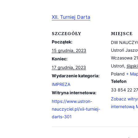
XII. Turniej Darta
SZCZEGÓŁY
MIEJSCE
Początek:
DW NAUCZYC
Ustroń Jaszo
15 grudnia, 2023
Wczasowa 2
Koniec:
Ustroń
,
śląsk
17 grudnia, 2023
Poland
+ Map
Wydarzenie kategoria:
Telefon
IMPREZA
33 854 22 2
Witryna internetowa:
Zobacz witry
https://www.ustron-
internetową 
nauczyciel.pl/xii-turniej-
darts-301