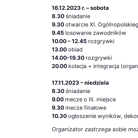
16.12.2023 r. – sobota
8.30
śniadanie
9.30
otwarcie XI. Ogólnopolskie
9.45
losowanie zawodników
10.00 – 12.45
rozgrywki
13.00
obiad
14.00-19.30
rozgrywki
20.00
kolacja + integracja (orga
17.11.2023 – niedziela
8.30
śniadanie
9.00
mecze o III. miejsce
9.30
mecze finałowe
10.30
ogłoszenie wyników, dekora
Organizator zastrzega sobie moż