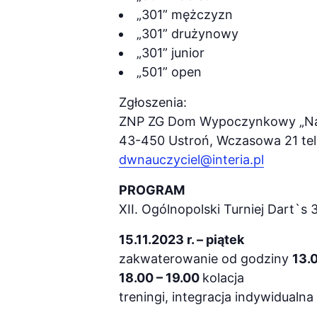
„301” mężczyzn
„301” drużynowy
„301” junior
„501” open
Zgłoszenia:
ZNP ZG Dom Wypoczynkowy „Na
43-450 Ustroń, Wczasowa 21 tel
dwnauczyciel@interia.pl
PROGRAM
XII. Ogólnopolski Turniej Dart`
15.11.2023 r. – piątek
zakwaterowanie od godziny
13.
18.00 – 19.00
kolacja
treningi, integracja indywidualna