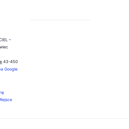
IEL –
wiec
1
ie
43-450
a Google
7
nę
Miejsce