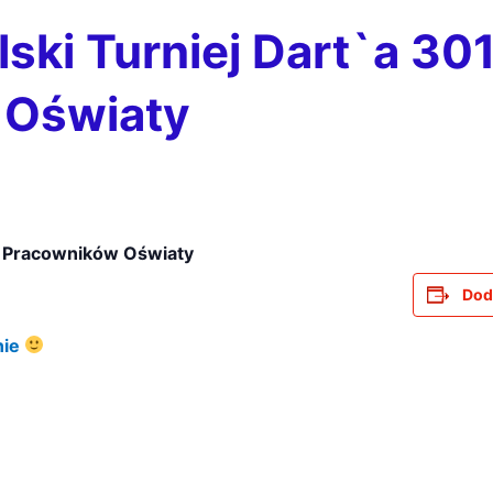
lski Turniej Dart`a 30
 Oświaty
01 Pracowników Oświaty
Dod
nie