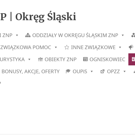
P | Okręg Śląski
I ZNP
ODDZIAŁY W OKRĘGU ŚLĄSKIM ZNP
ZWIĄZKOWA POMOC
INNE ZWIĄZKOWE
TURYSTYKA
OBIEKTY ZNP
OGNISKOWIEC
BONUSY, AKCJE, OFERTY
OUPiS
OPZZ
P