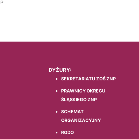
NP
DYŻURY:
SEKRETARIATU ZOŚ ZNP
PRAWNICY OKRĘGU
ŚLĄSKIEGO ZNP
SCHEMAT
ORGANIZACYJNY
RODO