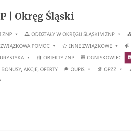
P | Okręg Śląski
I ZNP
ODDZIAŁY W OKRĘGU ŚLĄSKIM ZNP
ZWIĄZKOWA POMOC
INNE ZWIĄZKOWE
TURYSTYKA
OBIEKTY ZNP
OGNISKOWIEC
BONUSY, AKCJE, OFERTY
OUPiS
OPZZ
P