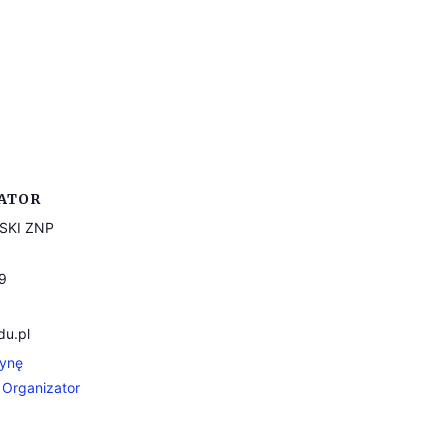
ATOR
SKI ZNP
9
du.pl
rynę
 Organizator