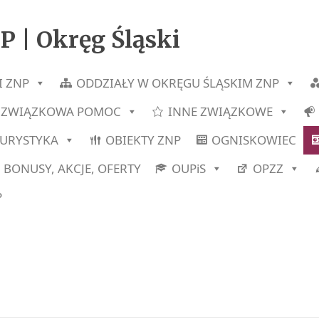
P | Okręg Śląski
I ZNP
ODDZIAŁY W OKRĘGU ŚLĄSKIM ZNP
ZWIĄZKOWA POMOC
INNE ZWIĄZKOWE
TURYSTYKA
OBIEKTY ZNP
OGNISKOWIEC
BONUSY, AKCJE, OFERTY
OUPiS
OPZZ
P