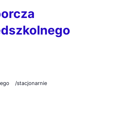
borcza
edszkolnego
ego /stacjonarnie