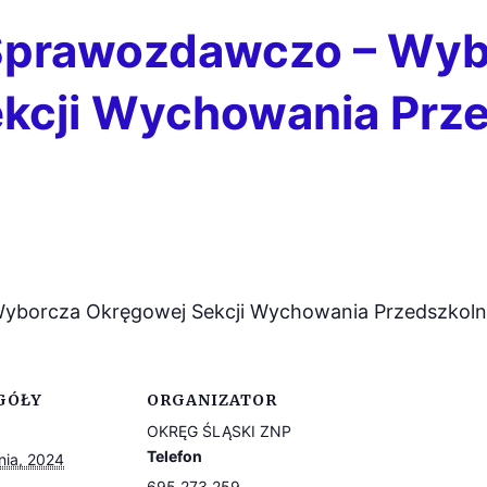
 Sprawozdawczo – Wy
kcji Wychowania Prz
yborcza Okręgowej Sekcji Wychowania Przedszkoln
GÓŁY
ORGANIZATOR
OKRĘG ŚLĄSKI ZNP
Telefon
nia, 2024
695 273 259