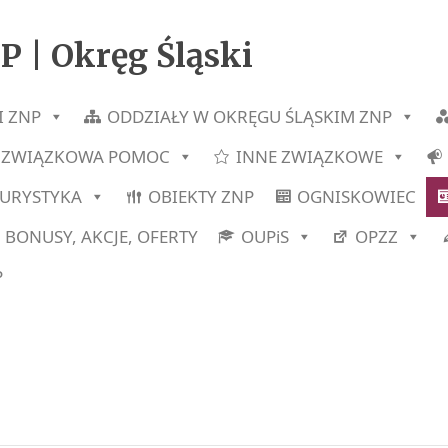
P | Okręg Śląski
I ZNP
ODDZIAŁY W OKRĘGU ŚLĄSKIM ZNP
ZWIĄZKOWA POMOC
INNE ZWIĄZKOWE
TURYSTYKA
OBIEKTY ZNP
OGNISKOWIEC
BONUSY, AKCJE, OFERTY
OUPiS
OPZZ
P